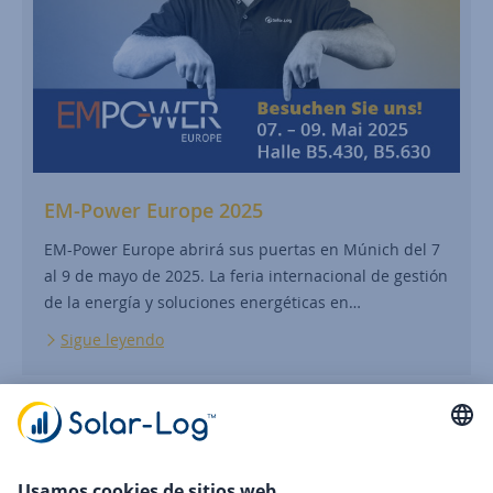
EM-Power Europe 2025
EM-Power Europe abrirá sus puertas en Múnich del 7
al 9 de mayo de 2025. La feria internacional de gestión
de la energía y soluciones energéticas en…
Sigue leyendo
22.04.2025