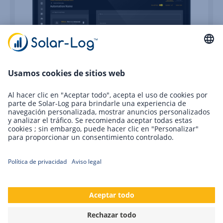
Solar-Log GmbH en la EM-Power Europe
2024
Comienza la cuenta atrás. Unas semanas más y
comenzará Intersolar 2024 con sus numerosas ferias
temáticas. Solar-Log GmbH estará allí de nuevo este…
Sigue leyendo