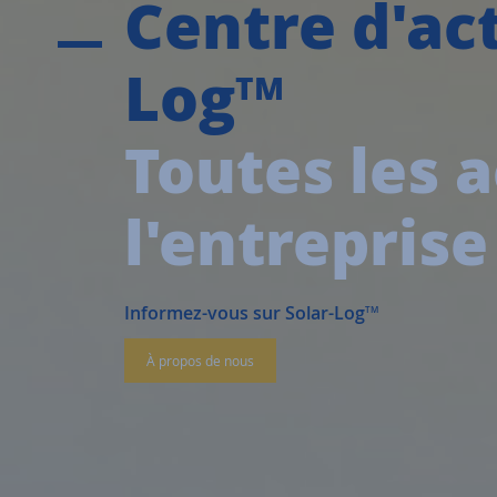
Centre d'act
Log
TM
Toutes les a
l'entreprise
Informez-vous sur Solar-Log
TM
À propos de nous