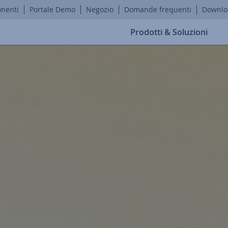
onenti
Portale Demo
Negozio
Domande frequenti
Downlo
Prodotti & Soluzioni