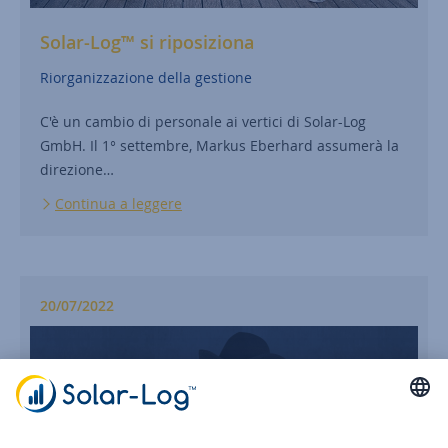
Solar-Log™ si riposiziona
Riorganizzazione della gestione
C'è un cambio di personale ai vertici di Solar-Log
GmbH. Il 1° settembre, Markus Eberhard assumerà la
direzione…
Continua a leggere
20/07/2022