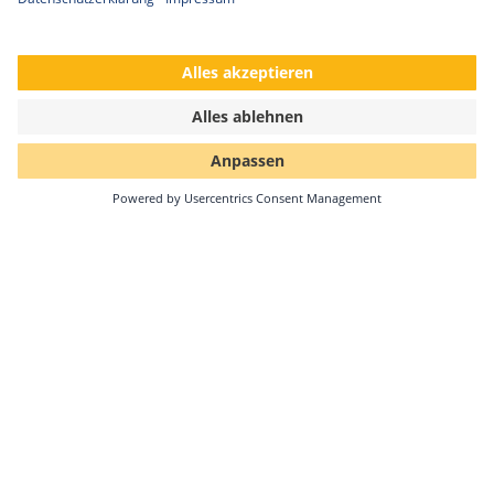
Solar-Log GmbH erhält kununu Top
Company-Siegel 2026
•
Seit 2022 erhält die Solar-Log GmbH nun bereits zum
fünften Mal in Folge die Auszeichnung als kununu Top
Company – ein kontinuierlicher Beleg für…
Weiterlesen
12.01.2026