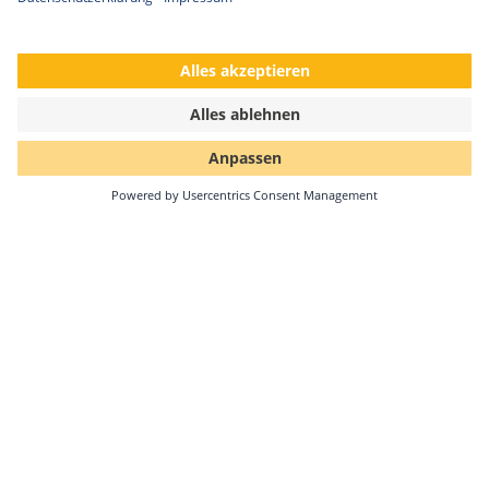
Solar-Log GmbH auf der EM Power Europe
2023
Der Countdown läuft. Noch eine Woche und die
Intersolar 2023 mit ihren zahlreichen Themenmessen
beginnt. Die Solar-Log GmbH ist auch dieses Jahr…
Weiterlesen
01.06.2023