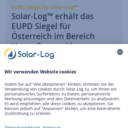
EUPD Siegel für Solar-Log™
Solar-Log™ erhält das
EUPD Siegel für
Österreich im Bereich
Home Energy Management
Systems (HEMS)
Wir freuen uns sehr als Top Brand PV©
Unternehmen…
Weiterlesen
06.06.2023