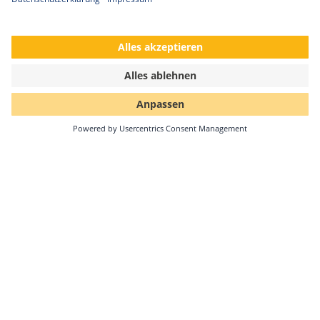
Solar-Log GmbH erhält kununu Top
Company-Siegel 2026
•
Seit 2022 erhält die Solar-Log GmbH nun bereits zum
fünften Mal in Folge die Auszeichnung als kununu Top
Company – ein kontinuierlicher Beleg für…
Weiterlesen
12.01.2026