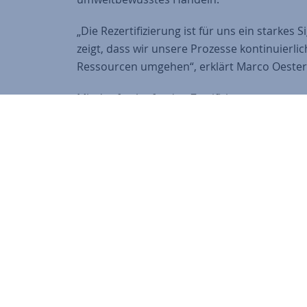
„Die Rezertifizierung ist für uns ein starkes
zeigt, dass wir unsere Prozesse kontinuierl
Ressourcen umgehen“, erklärt Marco Oester
Mit der fortlaufenden Zertifizierung unterstr
zuverlässiger und zukunftsorientierter Partn
Download:
Zertifikat DIN EN ISO 14001
Zertifikat DIN EN ISO 9001
Zurück