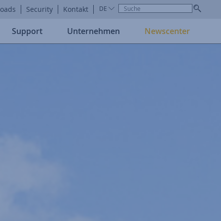
oads
Security
Kontakt
DE
Support
Unternehmen
Newscenter