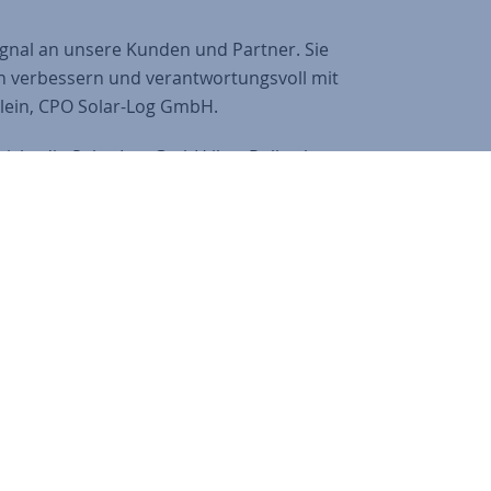
 Signal an unsere Kunden und Partner. Sie
ich verbessern und verantwortungsvoll mit
lein, CPO Solar-Log GmbH.
eicht die Solar-Log GmbH ihre Rolle als
er in der Photovoltaik-Branche.