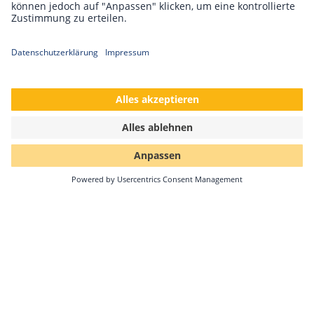
und die kollegiale Zusammenarbeit in der Führungsetage
von Solar-Log™ hervor und wünschen ihr für ihren weiteren
persönlichen und beruflichen Lebensweg alles Gute.
Sowohl Vertriebsleiter Jörg Niche wie auch Produktchef
Holger Schroth verfügen über langjährige Erfahrung in der
Branche der erneuerbaren Energien. Beide verstehen sich
als Teamplayer und sind schon seit Jahren erfolgreich an
der Spitze von der Solar-Log GmbH (früher: Solare
Datensysteme GmbH) tätig.
Jörg Niche verantwortet unter anderem den weltweiten
Vertrieb und Service und hat in dieser Position stets das Ohr
am Puls der Zeit. Immer aktuell und neu auf Kunden- und
Marktanforderungen zu reagieren ist ihm wichtig. Für die
entsprechenden Produkte, Features und Entwicklung ist
Holger Schroth verantwortlich. In seine Ägide fällt bisher
unter anderem die völlig neu entwickelte Plattform Solar-Log
WEB Enerest™ 4.
Beide Geschäftsführer freuen sich auf die Zusammenarbeit