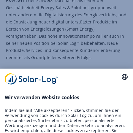
BKW AG in der Schweiz. Dort hat er als Leiter der
Geschäftseinheit Energy Sales & Solutions gruppenweit
unter anderem die Digitalisierung des Energievertriebs, und
die Entwicklung neuer digital unterstützter Produkte im
Bereich von Energielösungen (Smart Energy)
vorangetrieben. Das hohe Innovationstempo will er auch in
seiner neuen Position bei Solar-Log™ beibehalten. Neue
Produkte, Services und konsequente Kundenorientierung
nennt er als Grundpfeiler weiteren Erfolgs.
„Brigitte Beck hat in den zurückliegenden Jahren
herausragende Arbeit für Solar-Log™ geleistet“, würdigen
Jörg Niche und Holger Schroth das hohe Engagement der
Schweizerin.
„Sie hat maßgeblichen Anteil am Wandel von Solar-Log™
vom reinen Monitoring-Dienstleistungsanbieter zu einem
führenden Lösungsanbieter in den Bereichen Smart Energy
und Einspeisemanagement.“
Die beiden Geschäftsführer heben das große Fachwissen