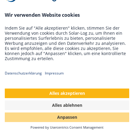
Bezahlen Sie nur die Funktionen, welche Sie auch
wirklich benötigen.
Zukunftssicher
Einfache Implementierung von neuen Funktionen und
Anpassungen (z.B. bei Anpassungen durch normative
Änderungen).
Einfach
Simple Installation durch Hutschienenmontage.
Schnell
Anschluss via Plug and Play über eine Busverbinder am
Solar-Log™ Base.
*Bitte beachten Sie:
In der aktuellen Version steht nur die PM+ Funktion
(Anschluss an einem Rundsteuerempfänger) zur Verfügung.
Weitere Funktionen (Relais, Alarm usw.) werden in Zukunft
durch Firmwareupdates im Base Modul zur Verfügung
stehen. Solar-Log™ I/O Schnittstellen Modul