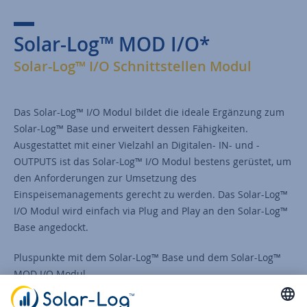
Solar-Log™ MOD I/O*
Solar-Log™
I/O Schnittstellen Modul
Das Solar-Log™ I/O Modul bildet die ideale Ergänzung zum
Solar-Log™ Base und erweitert dessen Fähigkeiten.
Ausgestattet mit einer Vielzahl an Digitalen- IN- und -
OUTPUTS ist das Solar-Log™ I/O Modul bestens gerüstet, um
den Anforderungen zur Umsetzung des
Einspeisemanagements gerecht zu werden. Das Solar-Log™
I/O Modul wird einfach via Plug and Play an den Solar-Log™
Base angedockt.
Pluspunkte mit dem Solar-Log™ Base und dem Solar-Log™
MOD I/O Modul
Transparente Kostenstruktur