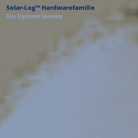
Solar-Log™ Hardware­familie
Ein System lernen