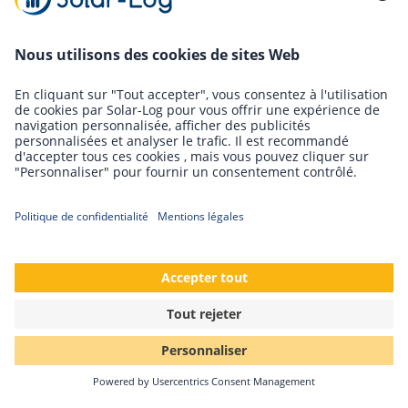
Download Press Release (EN) (pdf)
Retour
Solar-Log GmbH
Fuhrmannstr. 9
72351 Geislingen-Binsdorf
Allemagne