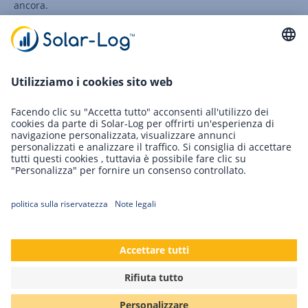
ancora.
In questo webinar scoprirete quanto sia facile installare,
configurare e mettere in funzione un Solar-Log™.
Partecipando a questo webinar, verrete attivati per la
hotline di assistenza GRATUITA con i dati di contatto della
vostra azienda.
​Registrati qui
Indietro
Solar-Log GmbH
Fuhrmannstr. 9
72351 Geislingen-Binsdorf