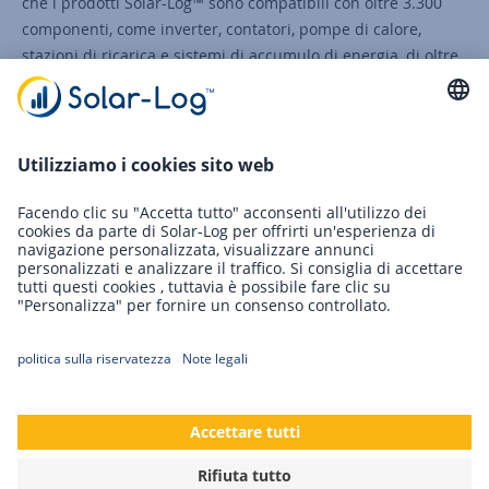
che i prodotti Solar-Log™ sono compatibili con oltre 3.300
componenti, come inverter, contatori, pompe di calore,
stazioni di ricarica e sistemi di accumulo di energia, di oltre
170 produttori. Inoltre, solo in Germania esistono oltre 300
reti di media tensione, gestite e controllate da diversi
operatori di rete. Nell'ambito dello standard, ognuna di esse
presenta caratteristiche tecniche particolari che devono
essere prese in considerazione durante lo sviluppo e la
messa in servizio. I prodotti Solar-Log™ devono inoltre
essere certificati secondo le regole del VDE (Verband der
Elektrotechnik Elektronik Informationstechnik e. V.).
Inoltre, ci sono sempre nuovi requisiti per le funzioni. Per
poter implementare queste nuove funzioni, ad esempio
quelle relative all'energia intelligente, il software deve
soddisfare gli standard più elevati in termini di qualità,
flessibilità e architettura. Per garantire questo, Solar-Log™
ha scelto Zühlke come partner strategico per la
trasformazione.