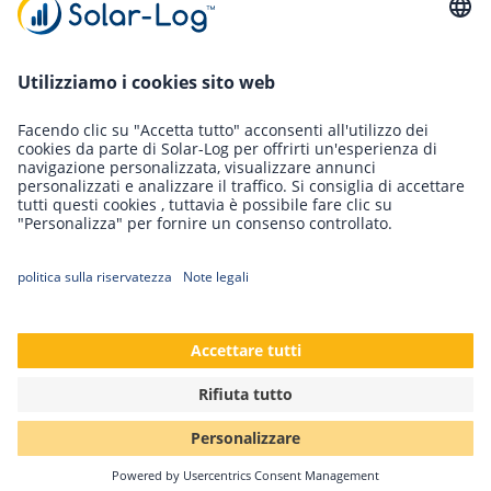
Continueremo a supportare i dispositivi della generazione 4
(Solar-Log™ 250, Solar-Log™ 300, Solar-Log™ 1200, Solar-
Log™ 1900, Solar-Log™ 2000 e varianti (BT, BT WiFi, GPRS,
GPRS PM+, PM+, WiFi, WiFi PM+), ma lo sviluppo di questa
generazione sarà interrotto.
Indietro
Solar-Log GmbH
Fuhrmannstr. 9
72351 Geislingen-Binsdorf
Germania