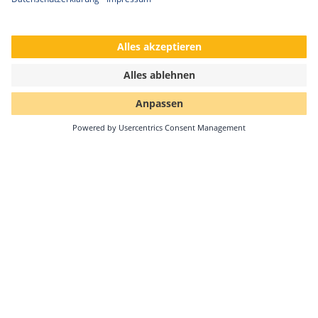
Solar-Log GmbH erhält kununu Top
Company-Siegel 2026
•
Seit 2022 erhält die Solar-Log GmbH nun bereits zum
fünften Mal in Folge die Auszeichnung als kununu Top
Company – ein kontinuierlicher Beleg für…
Weiterlesen
12.01.2026