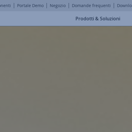
onenti
Portale Demo
Negozio
Domande frequenti
Downlo
Prodotti & Soluzioni