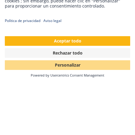
Solar-Log GmbH
Fuhrmannstr. 9
72351 Geislingen-Binsdorf
Alemania
Teléfono
+49 (0)7428 / 4089-300
info(at)solar-log.com