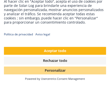
de calor y la electromovilidad. La evaluación neutral del
rendimiento de las empresas por parte de EUPD Research
se basa en análisis exhaustivos, así como en el desarrollo y
la aplicación de modelos de calidad innovadores.
Estamos encantados de haber recibido este premio para el
mercado austriaco y damos las gracias a todos los
instaladores que participaron en las entrevistas a
instaladores de EUPD Research.
Volver
Solar-Log GmbH
Fuhrmannstr. 9