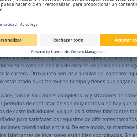
sas en el mercado fotovoltaico. Además de los proveedores
as en el mercado. Muchos proveedores de soluciones compl
oftware de otros fabricantes.
la solución de software y puede cambiarla cuando lo necesite
nte las funciones respectivas. Por ejemplo, el marketing d
mbién en el caso del análisis de errores, es posible que ten
de la cartera. Otro punto son las cláusulas del contrato: aq
go estás atado durante mucho tiempo y tienes que pagar c
are, con las soluciones completas -registradores de datos 
, los periodos de contratación son muy cortos o no hay que
os de coste individuales, ya que los distintos fabricantes t
eñados para satisfacer los requisitos de diferentes tamaño
unciones coordinadas entre sí. De este modo, se mantiene la 
los fabricantes de inversores están bien coordinadas. Sin e