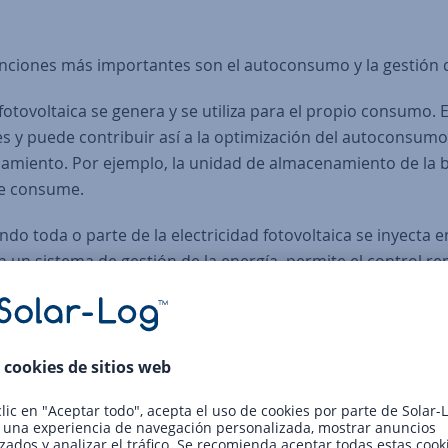
funciones más importantes son el autoconsumo y la gestión d
fotovoltaica se genera y se utiliza para el propio consumo. 
s y puede contribuir así a la optimización del autoconsumo.
namiento. Por ejemplo, la unidad de almacenamiento de la
se consume.
ndo toda o parte de la electricidad fotovoltaica se inyecta en
 un sistema de gestión de la energía, permite el control re
tema registra todos los datos, incluidos los de la normativa.
 aconsejable elegir un sistema que ofrezca todos los compon
es muy dinámico, especialmente en estos ámbitos, y exige 
idamente en cómo quiere utilizar su electricidad fotovoltai
as distintas soluciones?