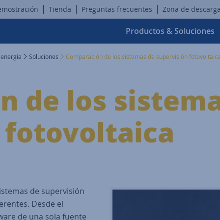
emostración
Tienda
Preguntas frecuentes
Zona de descarg
Productos & Soluciones
 energía
Soluciones
Comparación de los sistemas de supervisión fotovoltaic
 de los sistema
 fotovoltaica
istemas de supervisión
erentes. Desde el
ware de una sola fuente