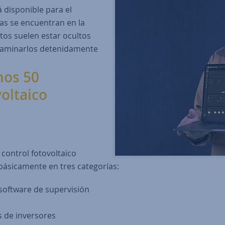
á disponible para el
as se encuentran en la
stos suelen estar ocultos
examinarlos detenidamente
nos 50
oltaico
 control fotovoltaico
 básicamente en tres categorías:
software de supervisión
s de inversores