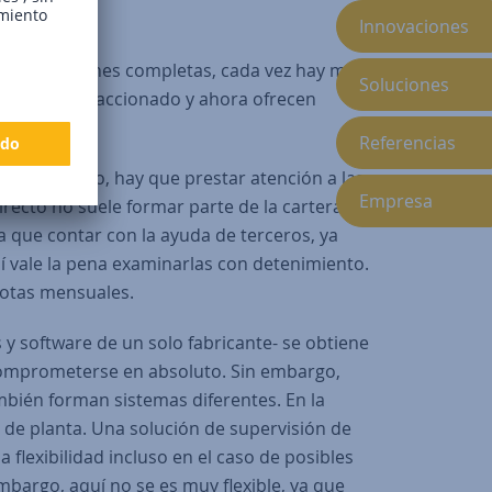
Innovaciones
 de soluciones completas, cada vez hay más
Soluciones
etas han reaccionado y ahora ofrecen
Referencias
. Sin embargo, hay que prestar atención a las
Empresa
irecto no suele formar parte de la cartera de
ga que contar con la ayuda de terceros, ya
uí vale la pena examinarlas con detenimiento.
uotas mensuales.
y software de un solo fabricante- se obtiene
 comprometerse en absoluto. Sin embargo,
ambién forman sistemas diferentes. En la
s de planta. Una solución de supervisión de
flexibilidad incluso en el caso de posibles
mbargo, aquí no se es muy flexible, ya que