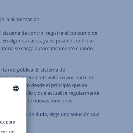
e la alimentación.
El sistema de control registra el consumo de
 En algunos casos, ya es posible controlar
 batería se carga automáticamente cuando
 la red pública. El sistema de
moto del sistema fotovoltaico por parte del
 Si está claro desde el principio que se
entes para ello y que actualice regularmente
constantemente nuevas funciones.
ca. Y en caso de duda, elige una solución que