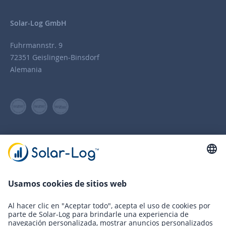
Solar-Log GmbH
Fuhrmannstr. 9
72351 Geislingen-Binsdorf
Alemania
Teléfono
+49 (0)7428 / 4089-300
info(at)solar-log.com