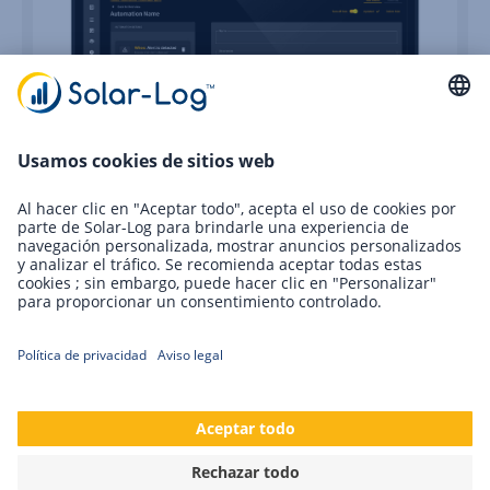
Solar-Log GmbH en la EM-Power Europe
2024
Comienza la cuenta atrás. Unas semanas más y
comenzará Intersolar 2024 con sus numerosas ferias
temáticas. Solar-Log GmbH estará allí de nuevo este…
Sigue leyendo