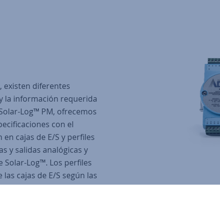
, existen diferentes
 y la información requerida
s Solar-Log™ PM, ofrecemos
pecificaciones con el
en cajas de E/S y perfiles
s y salidas analógicas y
e Solar-Log™. Los perfiles
 las cajas de E/S según las