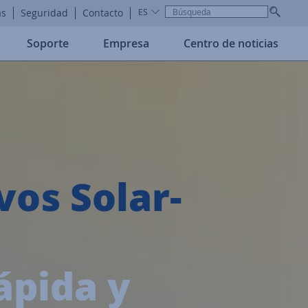
as
Seguridad
Contacto
ES
Soporte
Empresa
Centro de noticias
vos Solar-
ápida y