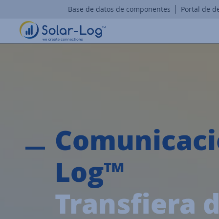
Base de datos de componentes
Portal de d
Comunicació
Log™
Transfiera 